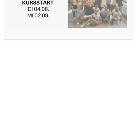
Gutschein
Geschenkgutschein
10,00
€
–
258,00
€
Ausführung wählen
SALE!