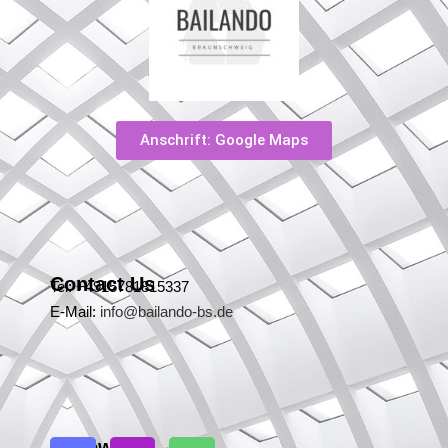
Anschrift: Google Maps
Contact Us
Tel: +4915781815337
E-Mail:
info@bailando-bs.de
Follow Us